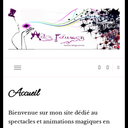
Alice felumen magicienne
Artiste magicienne
Accueil
Bienvenue sur mon site dédié au
spectacles et animations magiques en